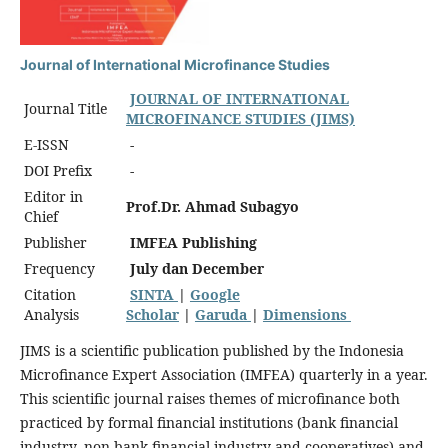
Journal of International Microfinance Studies
JOURNAL OF INTERNATIONAL
Journal Title
MICROFINANCE STUDIES (JIMS)
E-ISSN
-
DOI Prefix
-
Editor in
Prof.Dr. Ahmad Subagyo
Chief
Publisher
IMFEA Publishing
Frequency
July dan December
Citation
SINTA
|
Google
Analysis
Scholar
|
Garuda
|
Dimensions
JIMS is a scientific publication published by the Indonesia
Microfinance Expert Association (IMFEA) quarterly in a year.
This scientific journal raises themes of microfinance both
practiced by formal financial institutions (bank financial
industry, non-bank financial industry and cooperatives) and