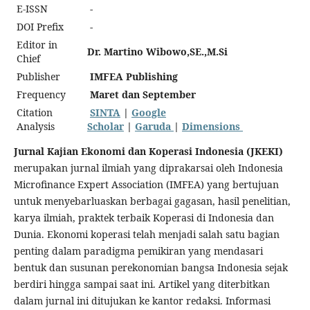
E-ISSN
-
DOI Prefix
-
Editor in
Dr. Martino Wibowo,SE.,M.Si
Chief
Publisher
IMFEA Publishing
Frequency
Maret dan September
Citation
SINTA
|
Google
Analysis
Scholar
|
Garuda
|
Dimensions
Jurnal Kajian Ekonomi dan Koperasi Indonesia (JKEKI)
merupakan jurnal ilmiah yang diprakarsai oleh Indonesia
Microfinance Expert Association (IMFEA) yang bertujuan
untuk menyebarluaskan berbagai gagasan, hasil penelitian,
karya ilmiah, praktek terbaik Koperasi di Indonesia dan
Dunia. Ekonomi koperasi telah menjadi salah satu bagian
penting dalam paradigma pemikiran yang mendasari
bentuk dan susunan perekonomian bangsa Indonesia sejak
berdiri hingga sampai saat ini. Artikel yang diterbitkan
dalam jurnal ini ditujukan ke kantor redaksi. Informasi